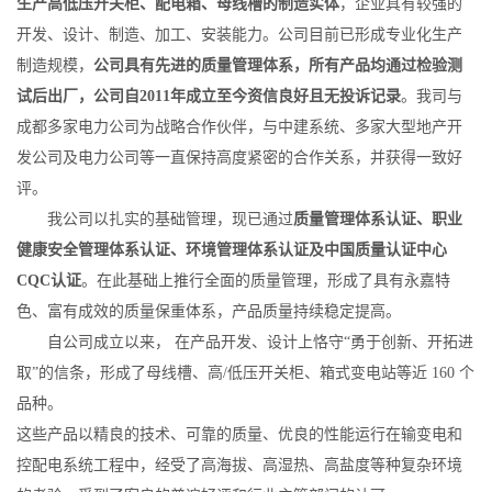
生产高低压开关柜、配电箱、母线槽的制造实体
，企业具有较强的
开发、设计、制造、加工、安装能力。公司目前已形成专业化生产
制造规模，
公司具有先进的质量管理体系，所有产品均通过检验测
试后出厂，公司自2011年成立至今资信良好且无投诉记录
。我司与
成都多家电力公司为战略合作伙伴，与中建系统、多家大型地产开
发公司及电力公司等一直保持高度紧密的合作关系，并获得一致好
评。
我公司以扎实的基础管理，现已通过
质量管理体系认证、职业
健康安全管理体系认证、环境管理体系认证及中国质量认证中心
CQC认证
。在此基础上推行全面的质量管理，形成了具有永嘉特
色、富有成效的质量保重体系，产品质量持续稳定提高。
自公司成立以来， 在产品开发、设计上恪守“勇于创新、开拓进
取”的信条，形成了母线槽、高/低压开关柜、箱式变电站等近 160 个
品种。
这些产品以精良的技术、可靠的质量、优良的性能运行在输变电和
控配电系统工程中，经受了高海拔、高湿热、高盐度等种复杂环境