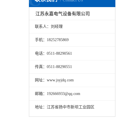
江苏永嘉电气设备有限公司
联系人：刘经理
手机：18252785869
电话：0511-88290561
传真：0511-88290551
网址：www.jsyjdq.com
邮箱：192666933@qq.com
地址：江苏省扬中市新坝工业园区