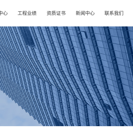
中心
工程业绩
资质证书
新闻中心
联系我们