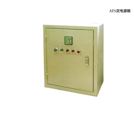
ATS双电源箱