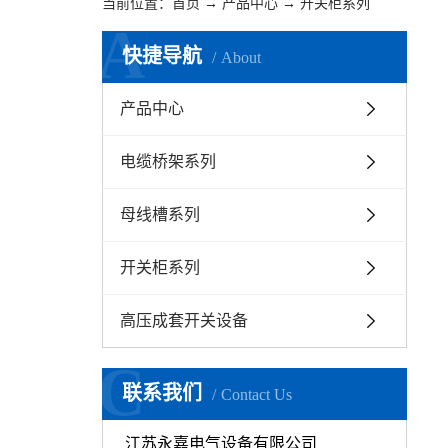
当前位置：
首页
→
产品中心
→
开关柜系列
A
快捷导航
About
产品中心
电缆桥架系列
母线槽系列
开关柜系列
高压成套开关设备
C
联系我们
Contact Us
江苏永嘉电气设备有限公司