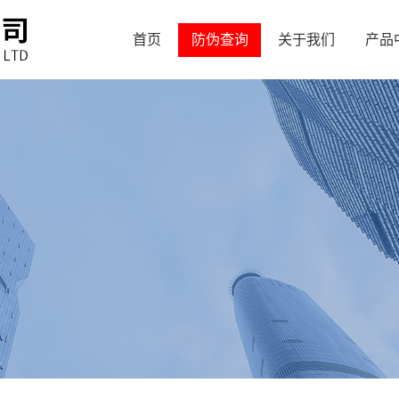
首页
防伪查询
关于我们
产品