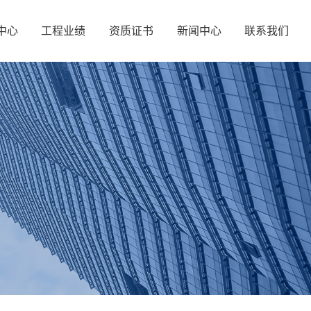
中心
工程业绩
资质证书
新闻中心
联系我们